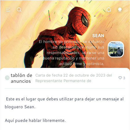
SEAN
El hombre de principios se esfuerza
sin descanso por asumir sus
responsabilidades, labrarse una
buena reputación y mantener una
actitud firme y optimista.
tablón de
Carta de fecha 22 de octubre de 2023 del
3
anuncios
Representante Permanente de
Este es el lugar que debes utilizar para dejar un mensaje al
bloguero Sean.
Aquí puede hablar libremente.