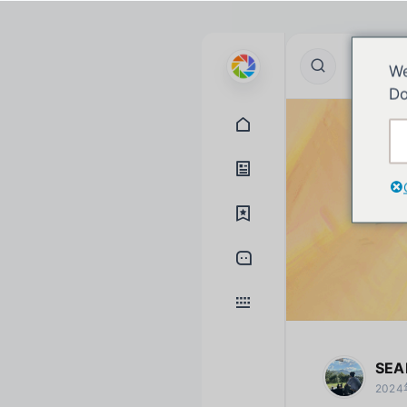
We
Do
SEA
202