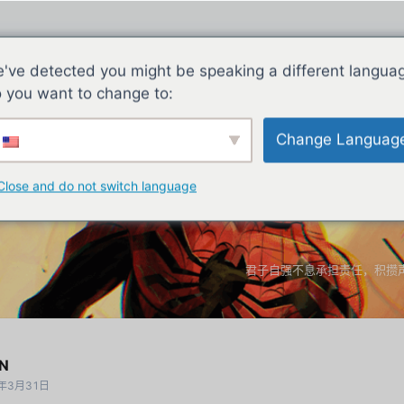
've detected you might be speaking a different langua
 you want to change to:
Change Languag
Close and do not switch language
君子自强不息承担责任，积攒
N
4年3月31日