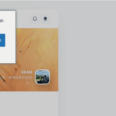
ge.
e
SEAN
声誉，铮铮劲骨昂扬向
上。