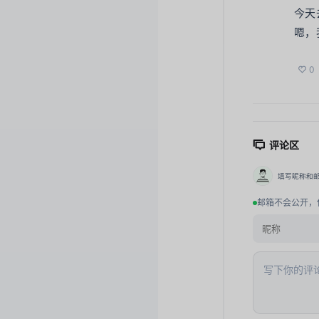
今天
嗯，
0
评论区
填写昵称和
邮箱不会公开，