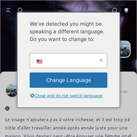
We've detected you might be
speaking a different language.
SEAN
Le sage s'efforce sans relâche de
Do you want to change to:
s'améliorer, assume ses
responsabilités, se forge une
réputation et fait preuve d'une force
de caractère inébranlable et d'un
esprit combatif.
Change Language
SEAN
Lettre datée du 13 avril 2026 du représentant permanent de
Close and do not switch language
l'Union européenne (UE)
Le visage n'ajoutera pas à votre richesse, et il est trop pé
nible d'aller travailler année après année juste pour une 
maison. Vous devriez peut-être épouser une femme intel