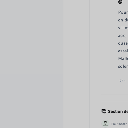
Pour
on d
s l'
age, 
ouse
essai
Malh
sole
1
Section d
Pour laisser