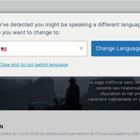
've detected you might be speaking a different langua
 you want to change to:
Change Languag
Close and do not switch language
Le sage s'efforce sans rel
assume ses responsabi
réputation et fait p
caractère inébranlable et 
N
e datée du 7 avril 2026 du représentant permanent de l'Union européenne (UE)