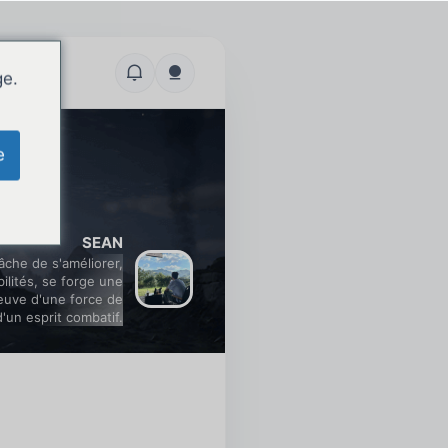
ge.
e
SEAN
âche de s'améliorer,
lités, se forge une
reuve d'une force de
d'un esprit combatif.