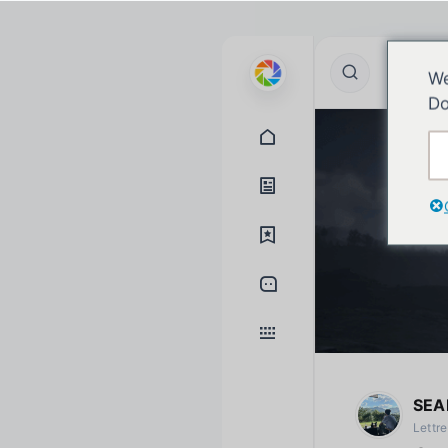
We
Do
SEA
Lettr