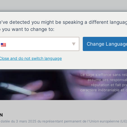
've detected you might be speaking a different langua
 you want to change to:
Change Languag
Close and do not switch language
Le sage s'efforce sans rel
assume ses responsabi
réputation et fait p
caractère inébranlable et 
N
e datée du 3 mars 2025 du représentant permanent de l'Union européenne (UE