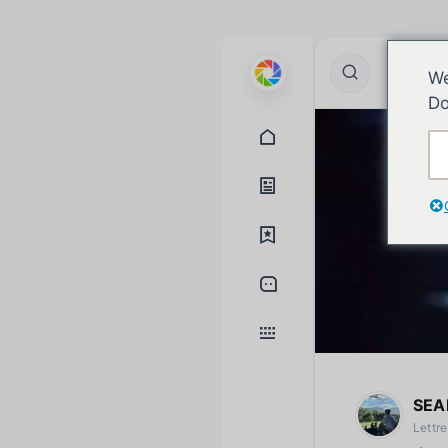
We
Do
SEA
Lettr