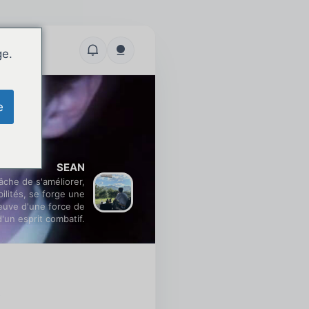
ge.
e
SEAN
âche de s'améliorer,
lités, se forge une
reuve d'une force de
d'un esprit combatif.
)