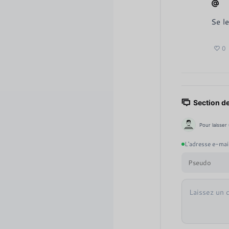
Se l
0
Section d
Pour laisser
L'adresse e-mail