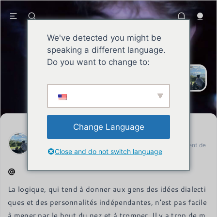
We've detected you might be
speaking a different language.
SEAN
Le sage s'efforce sans relâche de
Do you want to change to:
s'améliorer, assume ses
responsabilités, se forge une
réputation et fait preuve d'une force
de caractère inébranlable et d'un
esprit combatif.
Change Language
SEAN
Lettre datée du 13 juillet 2024 du représentant permanent de
Close and do not switch language
l'Union européenne (UE)
La logique, qui tend à donner aux gens des idées dialecti
ques et des personnalités indépendantes, n'est pas facile 
à mener par le bout du nez et à tromper. Il y a trop de m