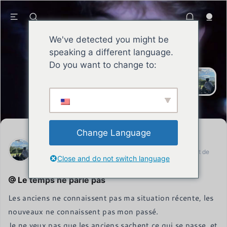
We've detected you might be
speaking a different language.
SEAN
Le sage s'efforce sans relâche de
Do you want to change to:
s'améliorer, assume ses
responsabilités, se forge une
réputation et fait preuve d'une force
de caractère inébranlable et d'un
esprit combatif.
Change Language
SEAN
Lettre datée du 18 juin 2023 du représentant permanent de
Close and do not switch language
l'Union européenne (UE)
Le temps ne parle pas
Les anciens ne connaissent pas ma situation récente, les 
nouveaux ne connaissent pas mon passé.

Je ne veux pas que les anciens sachent ce qui se passe, et 