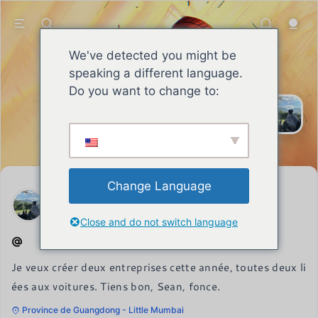
We've detected you might be
speaking a different language.
SEAN
Le sage s'efforce sans relâche de
Do you want to change to:
s'améliorer, assume ses
responsabilités, se forge une
réputation et fait preuve d'une force
de caractère inébranlable et d'un
esprit combatif.
Change Language
SEAN
13 mai 2026
Close and do not switch language
Je veux créer deux entreprises cette année, toutes deux li
ées aux voitures. Tiens bon, Sean, fonce.
Province de Guangdong - Little Mumbai