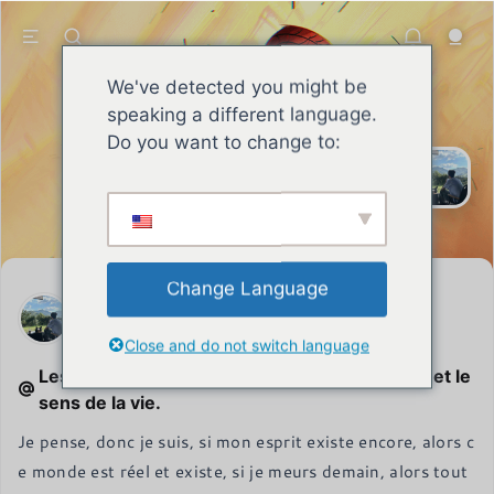
We've detected you might be
speaking a different language.
SEAN
Le sage s'efforce sans relâche de
Do you want to change to:
s'améliorer, assume ses
responsabilités, se forge une
réputation et fait preuve d'une force
de caractère inébranlable et d'un
esprit combatif.
Change Language
SEAN
6 mai 2026
Close and do not switch language
Les spéculations de SEAN Liu sur le Créateur et le
sens de la vie.
Je pense, donc je suis, si mon esprit existe encore, alors c
e monde est réel et existe, si je meurs demain, alors tout 