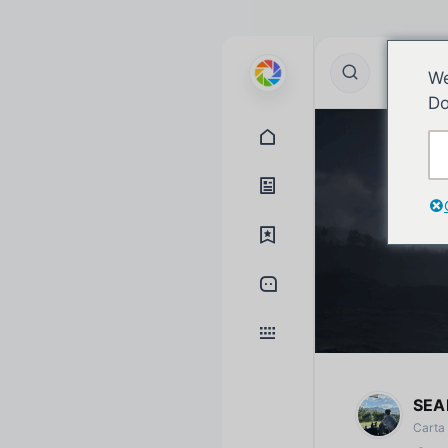
We
Do
SEA
Carta