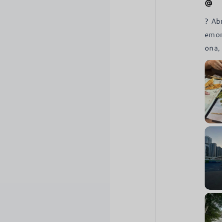
? Ab
emor
ona,