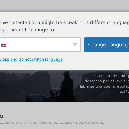
've detected you might be speaking a different langua
 you want to change to:
Change Languag
Close and do not switch language
El hombre de princi
descanso por asumir sus
labrarse una buena reputa
actit
N
 de fecha 2 de junio de 2024 del Representante Permanente de