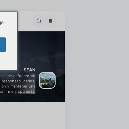
ge.
e
SEAN
pios se esfuerza sin
 responsabilidades,
ción y mantener una
ud firme y optimista.