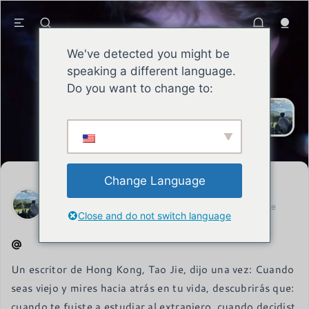
We've detected you might be
speaking a different language.
SEAN
Do you want to change to:
El hombre de principios se esfuerza
sin descanso por asumir sus
responsabilidades, labrarse una
buena reputación y mantener una
actitud firme y optimista.
Change Language
SEAN
Carta de fecha 14 de febrero de 2024 del Representante
Close and do not switch language
Permanente de
Un escritor de Hong Kong, Tao Jie, dijo una vez: Cuando 
seas viejo y mires hacia atrás en tu vida, descubrirás que: 
cuando te fuiste a estudiar al extranjero, cuando decidist