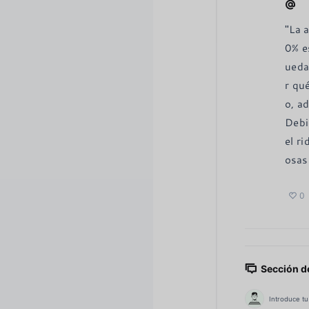
"La 
0% e
ueda
r qu
o, ad
Debi
el r
osas
0
Sección d
Introduce tu