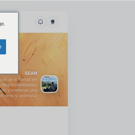
ge.
e
SEAN
pios se esfuerza sin
 responsabilidades,
ción y mantener una
ud firme y optimista.