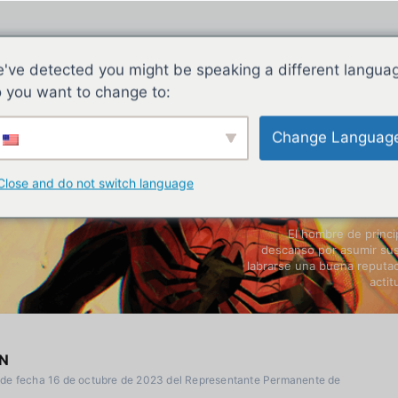
've detected you might be speaking a different langua
 you want to change to:
Change Languag
Close and do not switch language
El hombre de princi
descanso por asumir sus
labrarse una buena reputa
actit
N
 de fecha 16 de octubre de 2023 del Representante Permanente de