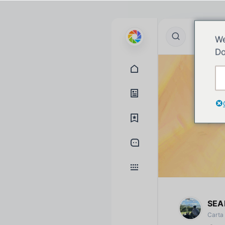
We
Do
SEA
Carta