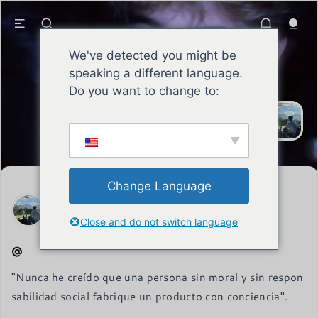
We've detected you might be
speaking a different language.
SEAN
Do you want to change to:
El hombre de principios se esfuerza
sin descanso por asumir sus
responsabilidades, labrarse una
buena reputación y mantener una
actitud firme y optimista.
Change Language
SEAN
Carta de fecha 6 de agosto de 2023 del Representante
Close and do not switch language
Permanente de
"Nunca he creído que una persona sin moral y sin respon
sabilidad social fabrique un producto con conciencia".