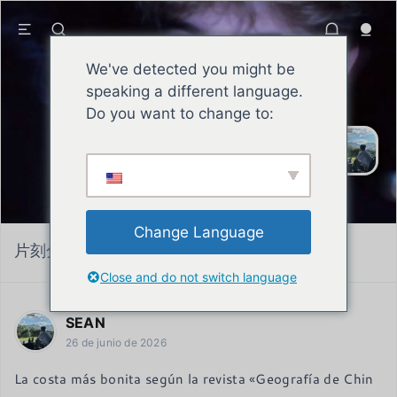
We've detected you might be
speaking a different language.
SEAN
Do you want to change to:
El hombre de principios se esfuerza
sin descanso por asumir sus
responsabilidades, labrarse una
buena reputación y mantener una
actitud firme y optimista.
Change Language
片刻分类:
hablar de
Close and do not switch language
SEAN
26 de junio de 2026
La costa más bonita según la revista «Geografía de Chin