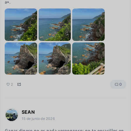
a».
0
2
SEAN
15 de junio de 2026
Ganar dinero no es nada vergonzoso; no te encasilles en 