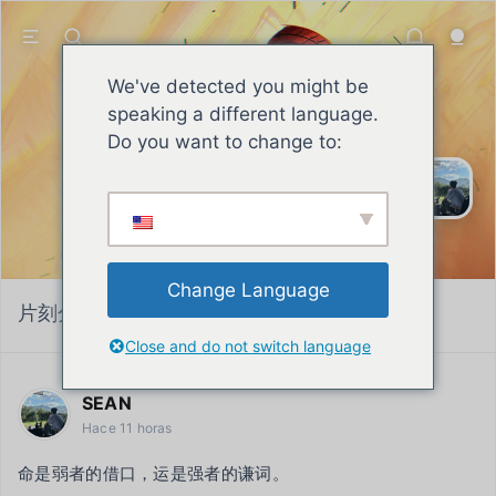
We've detected you might be
speaking a different language.
SEAN
Do you want to change to:
El hombre de principios se esfuerza
sin descanso por asumir sus
responsabilidades, labrarse una
buena reputación y mantener una
actitud firme y optimista.
Change Language
片刻分类:
hablar de
Close and do not switch language
SEAN
Hace 11 horas
命是弱者的借口，运是强者的谦词。