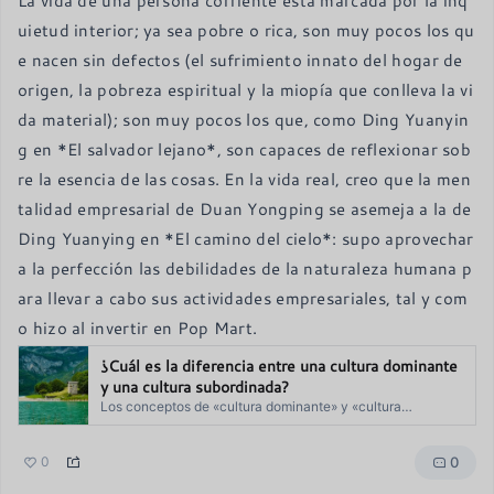
uietud interior; ya sea pobre o rica, son muy pocos los qu
e nacen sin defectos (el sufrimiento innato del hogar de 
origen, la pobreza espiritual y la miopía que conlleva la vi
da material); son muy pocos los que, como Ding Yuanyin
g en *El salvador lejano*, son capaces de reflexionar sob
re la esencia de las cosas. En la vida real, creo que la men
talidad empresarial de Duan Yongping se asemeja a la de 
Ding Yuanying en *El camino del cielo*: supo aprovechar 
a la perfección las debilidades de la naturaleza humana p
ara llevar a cabo sus actividades empresariales, tal y com
o hizo al invertir en Pop Mart.
¿Cuál es la diferencia entre una cultura dominante
y una cultura subordinada?
Los conceptos de «cultura dominante» y «cultura
subordinada» son más conocidos en el contexto chino por
su aparición en la novela y la serie de televisión *Tian
0
0
Dao*. No se trata de conceptos sociológicos […]