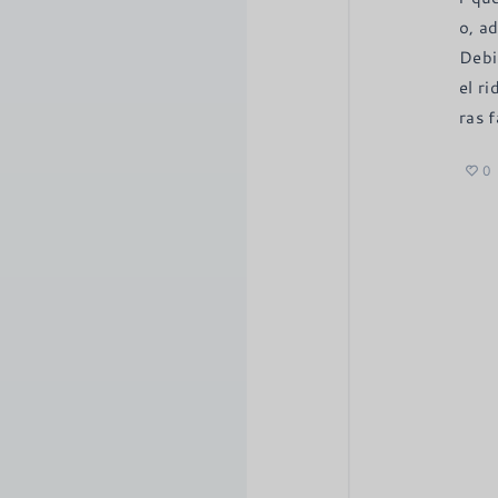
o, ad
Debi
el r
ras f
0