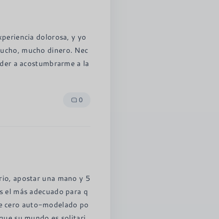
periencia dolorosa, y yo 
mucho, mucho dinero. Nec
nder a acostumbrarme a la 
0
rio, apostar una mano y 5
es el más adecuado para q
de cero auto-modelado po
 que su mundo es solitari