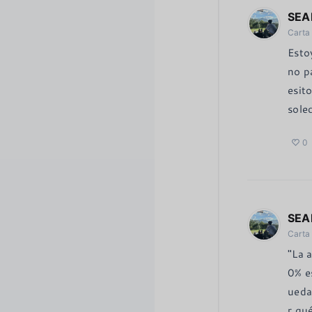
SEA
Carta
Esto
no p
esit
sole
0
SEA
Carta
"La 
0% e
ueda
r qu