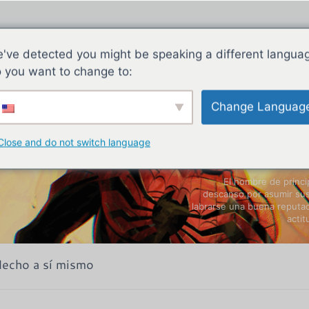
've detected you might be speaking a different langua
 you want to change to:
Change Languag
Close and do not switch language
El hombre de princi
descanso por asumir sus
labrarse una buena reputa
actit
echo a sí mismo