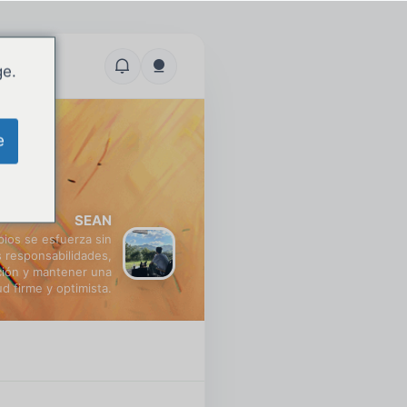
ge.
e
SEAN
pios se esfuerza sin
 responsabilidades,
ción y mantener una
ud firme y optimista.