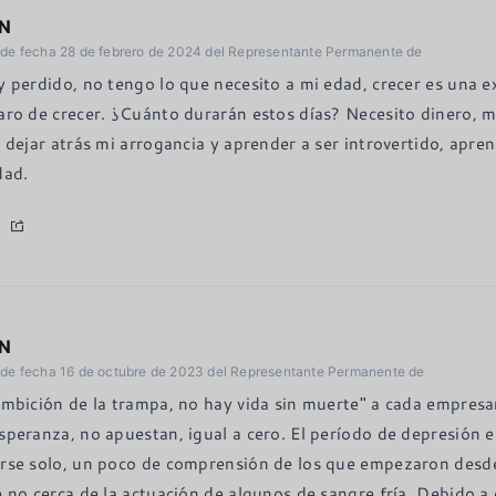
N
 de fecha 28 de febrero de 2024 del Representante Permanente de
y perdido, no tengo lo que necesito a mi edad, crecer es una ex
aro de crecer. ¿Cuánto durarán estos días? Necesito dinero, 
o dejar atrás mi arrogancia y aprender a ser introvertido, apre
dad.
N
 de fecha 16 de octubre de 2023 del Representante Permanente de
ambición de la trampa, no hay vida sin muerte" a cada empresa
speranza, no apuestan, igual a cero. El período de depresión 
rse solo, un poco de comprensión de los que empezaron des
é no cerca de la actuación de algunos de sangre fría. Debido a