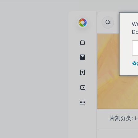
We
Do
片刻分类:
H