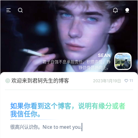
SEAN
君子自强不息承担责任，积攒声誉，铮
铮劲骨昂扬向上。
欢迎来到君轲先生的博客
2023年1月19日
11
如果你看到这个博客，说明有缘分或者
我信任你。
很高兴认识你。Nice to meet you.