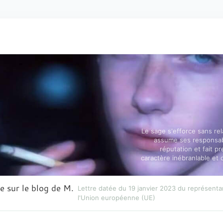
Le sage s'efforce sans rel
assume ses responsabi
réputation et fait p
caractère inébranlable et 
e sur le blog de M.
Lettre datée du 19 janvier 2023 du représent
l'Union européenne (UE)