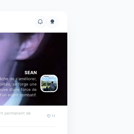
SEAN
âche de s'améliorer,
lités, se forge une
reuve d'une force de
d'un esprit combatif.
ant permanent de
11