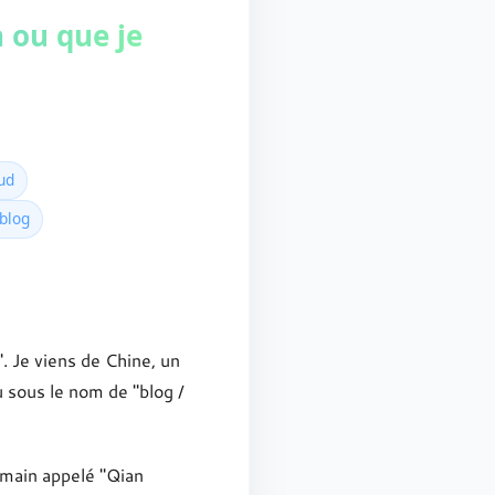
en ou que je
ud
eblog
. Je viens de Chine, un
u sous le nom de "blog /
umain appelé "Qian