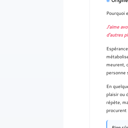
Origine
Pourquoi e
J'aime avo
d'autres p
Espérance 
métabolise
meurent, 
personne s
En quelque
plaisir ou 
répète, ma
procurent 
Bien sûr