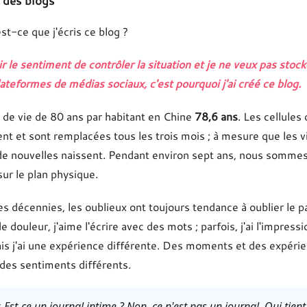
 des blogs
st-ce que j'écris ce blog ?
ir le sentiment de contrôler la situation et je ne veux pas sto
lateformes de médias sociaux, c'est pourquoi j'ai créé ce blog.
de vie de 80 ans par habitant en Chine
78,6 ans
. Les cellules
nt et sont remplacées tous les trois mois ; à mesure que les vie
de nouvelles naissent. Pendant environ sept ans, nous somm
ur le plan physique.
s décennies, les oublieux ont toujours tendance à oublier le pa
de douleur, j'aime l'écrire avec des mots ; parfois, j'ai l'impres
is j'ai une expérience différente. Des moments et des expéri
des sentiments différents.
. Est-ce un journal intime ? Non, ce n'est pas un journal. Qui tien