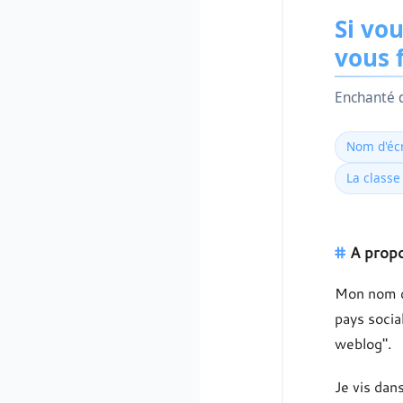
Si vou
vous 
Enchanté d
Nom d'écr
La classe
A propo
Mon nom ch
pays socia
weblog".
Je vis dan