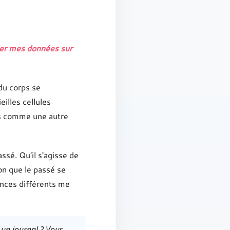
cker mes données sur
 du corps se
illes cellules
es comme une autre
ssé. Qu'il s'agisse de
sion que le passé se
ences différents me
t un journal ? Vous